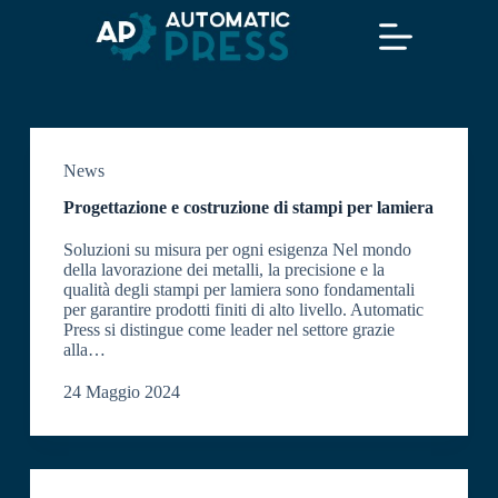
S
a
l
t
a
a
l
c
News
o
n
Progettazione e costruzione di stampi per lamiera
t
e
Soluzioni su misura per ogni esigenza Nel mondo
n
della lavorazione dei metalli, la precisione e la
u
qualità degli stampi per lamiera sono fondamentali
t
per garantire prodotti finiti di alto livello. Automatic
o
Press si distingue come leader nel settore grazie
alla…
24 Maggio 2024