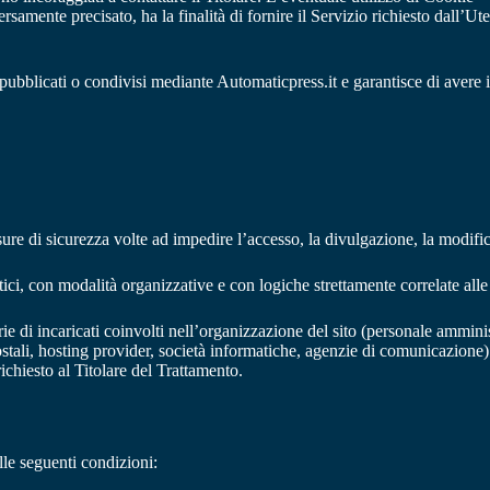
ersamente precisato, ha la finalità di fornire il Servizio richiesto dall’Ute
pubblicati o condivisi mediante Automaticpress.it e garantisce di avere il 
isure di sicurezza volte ad impedire l’accesso, la divulgazione, la modifi
ici, con modalità organizzative e con logiche strettamente correlate alle f
orie di incaricati coinvolti nell’organizzazione del sito (personale ammin
i postali, hosting provider, società informatiche, agenzie di comunicazio
ichiesto al Titolare del Trattamento.
elle seguenti condizioni: