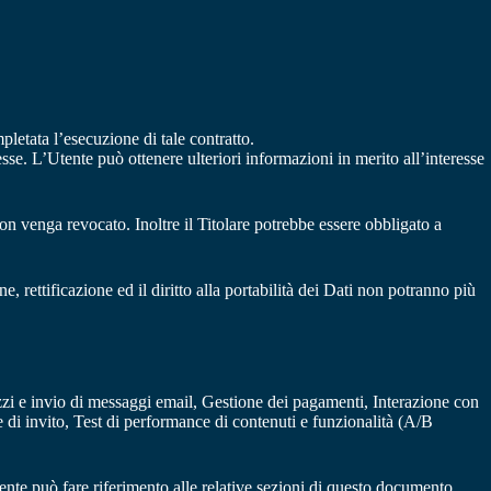
mpletata l’esecuzione di tale contratto.
resse. L’Utente può ottenere ulteriori informazioni in merito all’interesse
n venga revocato. Inoltre il Titolare potrebbe essere obbligato a
e, rettificazione ed il diritto alla portabilità dei Dati non potranno più
irizzi e invio di messaggi email, Gestione dei pagamenti, Interazione con
di invito, Test di performance di contenuti e funzionalità (A/B
Utente può fare riferimento alle relative sezioni di questo documento.