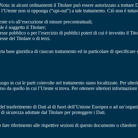
 Nota: in alcuni ordinamenti il Titolare può essere autorizzato a trattare
o l’Utente non si opponga (“opt-out”) a tale trattamento. Ciò non è tuttavi
ente e/o all’esecuzione di misure precontrattuali;
e è soggetto il Titolare;
sse pubblico o per l’esercizio di pubblici poteri di cui è investito il Tito
sse del Titolare o di terzi.
a base giuridica di ciascun trattamento ed in particolare di specificare s
luogo in cui le parti coinvolte nel trattamento siano localizzate. Per ulteri
rso da quello in cui l’Utente si trova. Per ottenere ulteriori informazion
 del trasferimento di Dati al di fuori dell’Unione Europea o ad un’organi
 sicurezza adottate dal Titolare per proteggere i Dati.
fare riferimento alle rispettive sezioni di questo documento o chiedere i