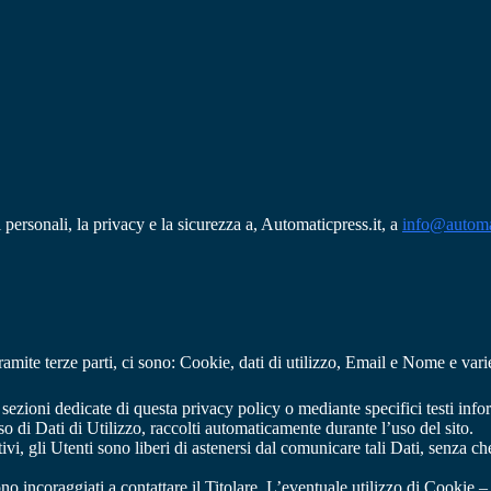
i personali, la privacy e la sicurezza a, Automaticpress.it, a
info@automat
amite terze parti, ci sono: Cookie, dati di utilizzo, Email e Nome e varie
 sezioni dedicate di questa privacy policy o mediante specifici testi inform
so di Dati di Utilizzo, raccolti automaticamente durante l’uso del sito.
tivi, gli Utenti sono liberi di astenersi dal comunicare tali Dati, senza 
o incoraggiati a contattare il Titolare. L’eventuale utilizzo di Cookie – 