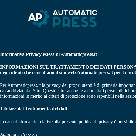
S
a
l
t
a
a
l
c
o
Informativa Privacy estesa di Automaticpress.it
n
t
e
INFORMAZIONI SUL TRATTAMENTO DEI DATI PERSON
n
degli utenti che consultano il sito web Automaticpress.it per la prot
u
t
Per Automaticpress.it la privacy dei propri utenti è di primaria importanz
o
e/o archiviati dal Sito. Questo sito raccoglie alcuni dati personali dei p
informazioni in merito ai criteri di protezione sono reperibili nella sezion
Titolare del Trattamento dei dati
In caso di domande relative alla presente politica di privacy è possibile 
Automatic Press srl