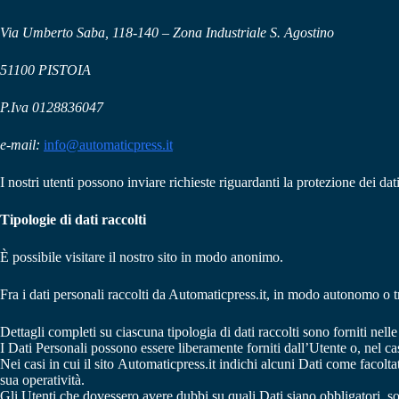
Via Umberto Saba, 118-140 – Zona Industriale S. Agostino
51100 PISTOIA
P.Iva 0128836047
e-mail:
info@automaticpress.it
I nostri utenti possono inviare richieste riguardanti la protezione dei dat
Tipologie di dati raccolti
È possibile visitare il nostro sito in modo anonimo.
Fra i dati personali raccolti da Automaticpress.it, in modo autonomo o tr
Dettagli completi su ciascuna tipologia di dati raccolti sono forniti nelle
I Dati Personali possono essere liberamente forniti dall’Utente o, nel ca
Nei casi in cui il sito Automaticpress.it indichi alcuni Dati come facolta
sua operatività.
Gli Utenti che dovessero avere dubbi su quali Dati siano obbligatori, son