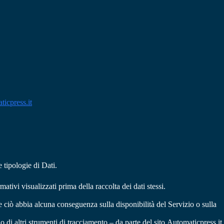
icpress.it
 tipologie di Dati.
ativi visualizzati prima della raccolta dei dati stessi.
che ciò abbia alcuna conseguenza sulla disponibilità del Servizio o sulla
o di altri strumenti di tracciamento – da parte del sito Automaticpress.it