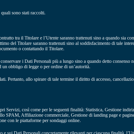
 quali sono stati raccolti.
ontratto tra il Titolare e l’Utente saranno trattenuti sino a quando sia co
gittimo del Titolare saranno trattenuti sino al soddisfacimento di tale inte
documento o contattando il Titolare.
 conservare i Dati Personali più a lungo sino a quando detto consenso no
 un obbligo di legge o per ordine di un’autorità.
. Pertanto, allo spirare di tale termine il diritto di accesso, cancellazion
ropri Servizi, così come per le seguenti finalità: Statistica, Gestione ind
allo SPAM, Affiliazione commerciale, Gestione di landing page e pagine 
zione con le piattaforme per sondaggi online.
ento e sui Dati Personali concretamente rilevanti per ciascuna finalità, l’