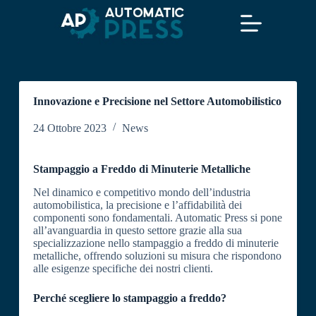
S
a
l
t
a
a
l
Innovazione e Precisione nel Settore Automobilistico
c
o
n
24 Ottobre 2023
News
t
e
n
Stampaggio a Freddo di Minuterie Metalliche
u
t
Nel dinamico e competitivo mondo dell’industria
o
automobilistica, la precisione e l’affidabilità dei
componenti sono fondamentali. Automatic Press si pone
all’avanguardia in questo settore grazie alla sua
specializzazione nello stampaggio a freddo di minuterie
metalliche, offrendo soluzioni su misura che rispondono
alle esigenze specifiche dei nostri clienti.
Perché scegliere lo stampaggio a freddo?