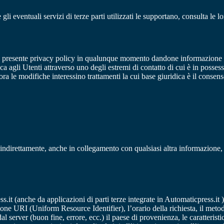
i eventuali servizi di terze parti utilizzati le supportano, consulta le l
 alla presente privacy policy in qualunque momento dandone informazione a
a agli Utenti attraverso uno degli estremi di contatto di cui è in posses
ora le modifiche interessino trattamenti la cui base giuridica è il conse
ndirettamente, anche in collegamento con qualsiasi altra informazione, 
t (anche da applicazioni di parti terze integrate in Automaticpress.it ), 
one URI (Uniform Resource Identifier), l’orario della richiesta, il metodo 
al server (buon fine, errore, ecc.) il paese di provenienza, le caratteristi