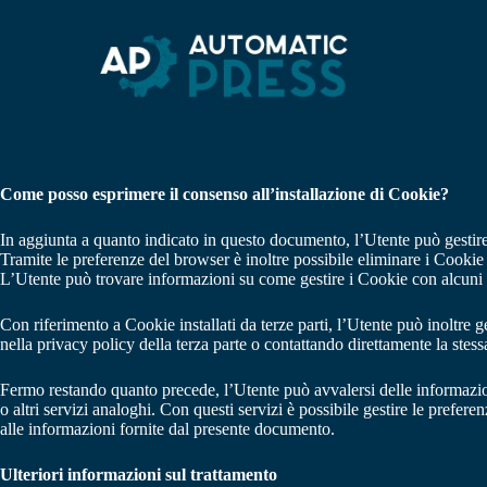
S
a
l
t
a
a
l
c
o
Come posso esprimere il consenso all’installazione di Cookie?
n
t
e
In aggiunta a quanto indicato in questo documento, l’Utente può gestire 
n
Tramite le preferenze del browser è inoltre possibile eliminare i Cookie 
u
L’Utente può trovare informazioni su come gestire i Cookie con alcuni d
t
o
Con riferimento a Cookie installati da terze parti, l’Utente può inoltre ge
nella privacy policy della terza parte o contattando direttamente la stess
Fermo restando quanto precede, l’Utente può avvalersi delle informazio
o altri servizi analoghi. Con questi servizi è possibile gestire le preferen
alle informazioni fornite dal presente documento.
Ulteriori informazioni sul trattamento